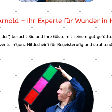
rnold – Ihr Experte für Wunder in 
der“, besucht Sie und Ihre Gäste mit seinem gut gefüllte
vents in ganz Hildesheim für Begeisterung und strahlen